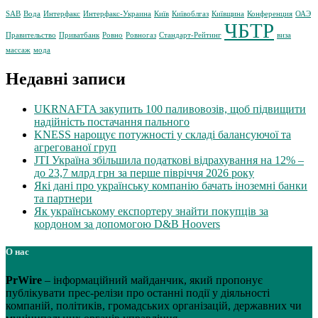
SAB
Вода
Интерфакс
Интерфакс-Украина
Київ
Київоблгаз
Київщина
Конференция
ОАЭ
ЧБТР
Правительство
Приватбанк
Ровно
Ровногаз
Стандарт-Рейтинг
виза
массаж
мода
Недавні записи
UKRNAFTA закупить 100 паливовозів, щоб підвищити
надійність постачання пального
KNESS нарощує потужності у складі балансуючої та
агрегованої груп
JTI Україна збільшила податкові відрахування на 12% –
до 23,7 млрд грн за перше півріччя 2026 року
Які дані про українську компанію бачать іноземні банки
та партнери
Як українському експортеру знайти покупців за
кордоном за допомогою D&B Hoovers
О нас
PrWire
– інформаційний майданчик, який пропонує
публікувати прес-релізи про останні події у діяльності
компаній, політиків, громадських організацій, державних чи