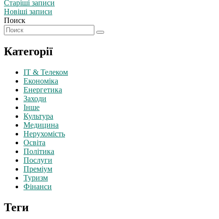
Старіші записи
Новіші записи
Поиск
Категорії
IT & Телеком
Економіка
Енергетика
Заходи
Інше
Культура
Медицина
Нерухомість
Освіта
Політика
Послуги
Преміум
Туризм
Фінанси
Теги