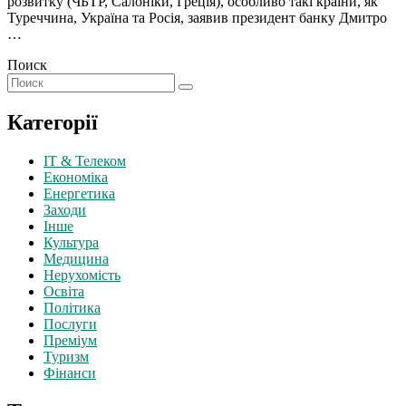
розвитку (ЧБТР, Салоніки, Греція), особливо такі країни, як
Туреччина, Україна та Росія, заявив президент банку Дмитро
…
Поиск
Категорії
IT & Телеком
Економіка
Енергетика
Заходи
Інше
Культура
Медицина
Нерухомість
Освіта
Політика
Послуги
Преміум
Туризм
Фінанси