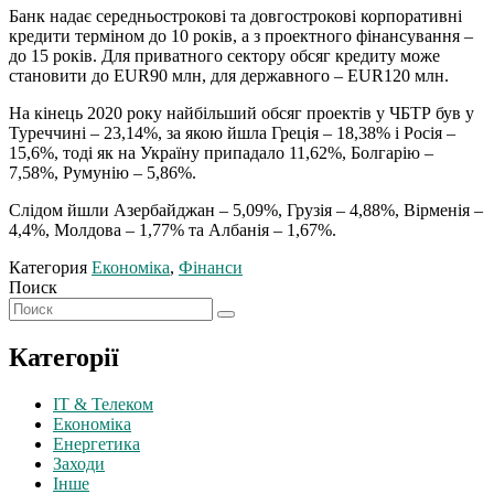
Банк надає середньострокові та довгострокові корпоративні
кредити терміном до 10 років, а з проектного фінансування –
до 15 років. Для приватного сектору обсяг кредиту може
становити до EUR90 млн, для державного – EUR120 млн.
На кінець 2020 року найбільший обсяг проектів у ЧБТР був у
Туреччині – 23,14%, за якою йшла Греція – 18,38% і Росія –
15,6%, тоді як на Україну припадало 11,62%, Болгарію –
7,58%, Румунію – 5,86%.
Слідом йшли Азербайджан – 5,09%, Грузія – 4,88%, Вірменія –
4,4%, Молдова – 1,77% та Албанія – 1,67%.
Категория
Економіка
,
Фінанси
Поиск
Категорії
IT & Телеком
Економіка
Енергетика
Заходи
Інше