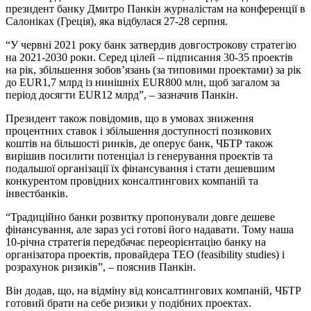
президент банку Дмитро Панкін журналістам на конференції в
Салоніках (Греція), яка відбулася 27-28 серпня.
“У червні 2021 року банк затвердив довгострокову стратегію
на 2021-2030 роки. Серед цілей – підписання 30-35 проектів
на рік, збільшення зобов’язань (за типовими проектами) за рік
до EUR1,7 млрд із нинішніх EUR800 млн, щоб загалом за
період досягти EUR12 млрд”, – зазначив Панкін.
Президент також повідомив, що в умовах зниження
процентних ставок і збільшення доступності позикових
коштів на більшості ринків, де оперує банк, ЧБТР також
вирішив посилити потенціал із генерування проектів та
подальшої організації їх фінансування і стати дешевшим
конкурентом провідних консалтингових компаній та
інвестбанків.
“Традиційно банки розвитку пропонували довге дешеве
фінансування, але зараз усі готові його надавати. Тому наша
10-річна стратегія передбачає переорієнтацію банку на
організатора проектів, провайдера ТЕО (feasibility studies) і
розрахунок ризиків”, – пояснив Панкін.
Він додав, що, на відміну від консалтингових компаній, ЧБТР
готовий брати на себе ризики у подібних проектах.