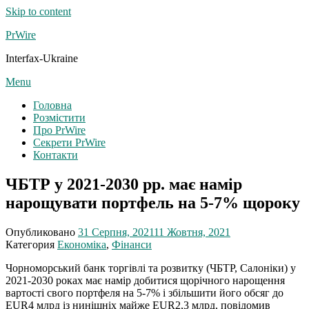
Skip to content
PrWire
Interfax-Ukraine
Menu
Головна
Розмістити
Про PrWire
Секрети PrWire
Контакти
ЧБТР у 2021-2030 рр. має намір
нарощувати портфель на 5-7% щороку
Опубликовано
31 Серпня, 2021
11 Жовтня, 2021
Категория
Економіка
,
Фінанси
Чорноморський банк торгівлі та розвитку (ЧБТР, Салоніки) у
2021-2030 роках має намір добитися щорічного нарощення
вартості свого портфеля на 5-7% і збільшити його обсяг до
EUR4 млрд із нинішніх майже EUR2,3 млрд, повідомив