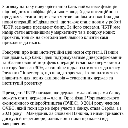
З огляду на таку нову орієнтацію банк найматиме фахівців
відповідних кваліфікацій, а також людей для потенційного
продажу частини портфеля з метою вивільнити капітал для
нової операційної діяльності, що також стане новим у роботі
ЧБТР, зазначив президент банку. За його словами, ЧБТР має
намір стати активнішим у маркетингу та в пошуку нових
проектів, тоді як на сьогодні здебільшого клієнти самі
приходять до нього.
Говорячи про інші інституційні цілі нової стратегії, Панкін
повідомив, що банк і далі підтримуватиме диверсифікований
та збалансований портфель операцій із часткою державного
сектору близько 30%, активніше підключатиметься до класу
“зелених” інвесторів, що швидко зростає, і залишатиметься
відкритим для нових акціонерів – суверенних держав та
інституцій розвитку.
Президент ЧБТР нагадав, що державами-акціонерами банку
можуть стати держави – члени Організації Чорноморського
економічного співробітництва (ОЧЕС). З 2014 року членом
ОЧЕС, який поки що не бере участі в банку, стала Сербія, а з
2021 року – Македонія. За словами Панкіна, з ними тривають
дискусії й переговори, однак вони поки що далекі від
завершення.