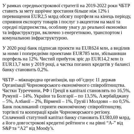
У рамках середньострокової стратегії на 2019-2022 роки ЧБТР
ставить за мету щорічне зростання більше ніж 12% і
перевищення EUR2,5 млрд обсягу портфеля на кінець періоду,
сприяння експорту товарів і послуг з акцентом на малі та
середні підприємства, особливу увагу до реальної економіки
та інфраструктури, включно з енергетикою, транспортом і
комунальною інфраструктурою.
У 2020 році банк підписав проекти на EUR624 млн, а виділив
за ними і попередніми проектами EUR785 млн, збільшивши
портфель на 12%. Чистий прибуток зріс до EUR14,2 млн із
EUR13,7 млн у 2019 році, а частка поганих кредитів у балансі
банку становить 0,2%.
ЧБТР – міжнародна організація, що об’єднує 11 держав
Організації Чорноморського економічного співробітництва.
Частки Туреччини, РФ і Греції в капіталі становлять по 16,5%,
Румунії – 14%, України та Болгарії – по 13,5%, Азербайджану
– 5%, Албанії – 2%, Вірменії – 1%, Грузії і Молдови – по 0,5%.
Банк покликаний сприяти економічному співробітництву,
торгівлі та кооперації країн Чорноморського регіону.
Сплачений статутний капітал банку становить EUR0,69 млрд,
а його довгострокові кредитні рейтинги є на рівні “А-” від
S&P та “А2” від Moody’s.