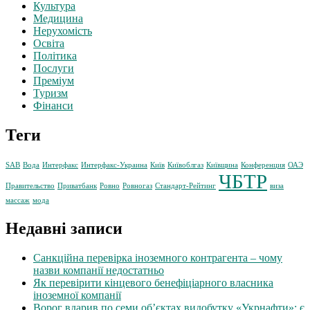
Культура
Медицина
Нерухомість
Освіта
Політика
Послуги
Преміум
Туризм
Фінанси
Теги
SAB
Вода
Интерфакс
Интерфакс-Украина
Київ
Київоблгаз
Київщина
Конференция
ОАЭ
ЧБТР
Правительство
Приватбанк
Ровно
Ровногаз
Стандарт-Рейтинг
виза
массаж
мода
Недавні записи
Санкційна перевірка іноземного контрагента – чому
назви компанії недостатньо
Як перевірити кінцевого бенефіціарного власника
іноземної компанії
Ворог вдарив по семи об’єктах видобутку «Укрнафти»: є