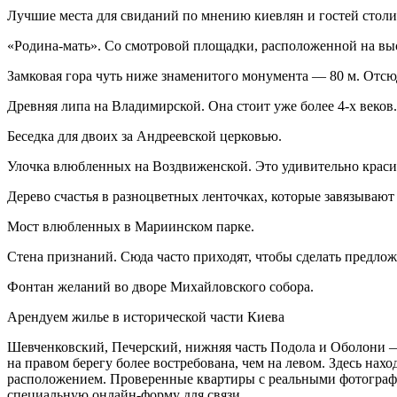
Лучшие места для свиданий по мнению киевлян и гостей стол
«Родина-мать». Со смотровой площадки, расположенной на выс
Замковая гора чуть ниже знаменитого монумента ― 80 м. Отсю
Древняя липа на Владимирской. Она стоит уже более 4-х веков
Беседка для двоих за Андреевской церковью.
Улочка влюбленных на Воздвиженской. Это удивительно красив
Дерево счастья в разноцветных ленточках, которые завязываю
Мост влюбленных в Мариинском парке.
Стена признаний. Сюда часто приходят, чтобы сделать предложе
Фонтан желаний во дворе Михайловского собора.
Арендуем жилье в исторической части Киева
Шевченковский, Печерский, нижняя часть Подола и Оболони ― 
на правом берегу более востребована, чем на левом. Здесь на
расположением. Проверенные квартиры с реальными фотограф
специальную онлайн-форму для связи.