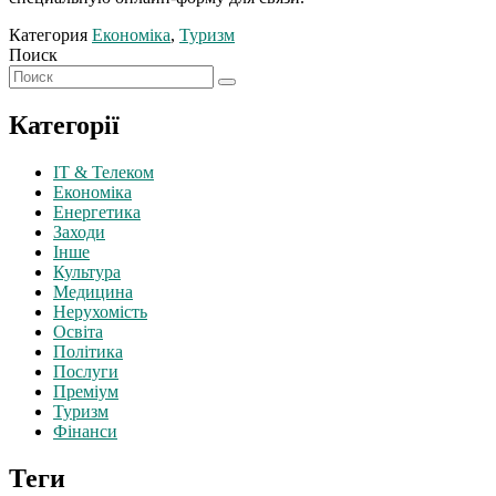
Категория
Економіка
,
Туризм
Поиск
Категорії
IT & Телеком
Економіка
Енергетика
Заходи
Інше
Культура
Медицина
Нерухомість
Освіта
Політика
Послуги
Преміум
Туризм
Фінанси
Теги