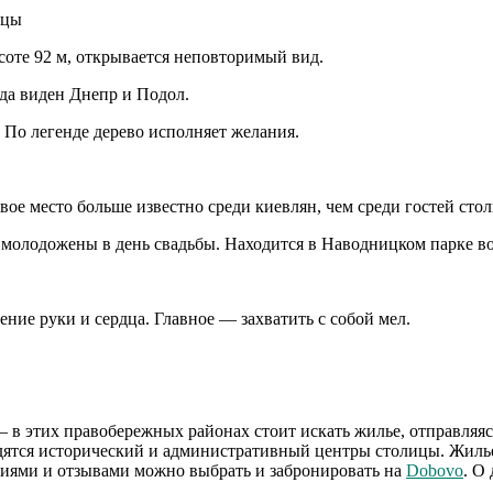
ицы
оте 92 м, открывается неповторимый вид.
да виден Днепр и Подол.
. По легенде дерево исполняет желания.
ое место больше известно среди киевлян, чем среди гостей сто
т молодожены в день свадьбы. Находится в Наводницком парке в
ние руки и сердца. Главное — захватить с собой мел.
в этих правобережных районах стоит искать жилье, отправляяс
ходятся исторический и административный центры столицы. Жилье
иями и отзывами можно выбрать и забронировать на
Dobovo
. О