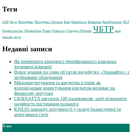
Теги
SAB
Вода
Интерфакс
Интерфакс-Украина
Київ
Київоблгаз
Київщина
Конференция
ОАЭ
ЧБТР
Правительство
Приватбанк
Ровно
Ровногаз
Стандарт-Рейтинг
виза
массаж
мода
Недавні записи
Як перевірити кінцевого бенефіціарного власника
іноземної компанії
Ворог вдарив по семи об’єктах видобутку «Укрнафти»: є
зруйноване обладнання
Мікрокредитування та кредитна історія: як
відповідальне користування кредитом впливає на
фінансову репутаці
UKRNAFTA закупить 100 паливовозів, щоб підвищити
надійність постачання пального
KNESS нарощує потужності у складі балансуючої та
агрегованої груп
О нас