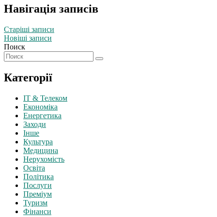
Навігація записів
Старіші записи
Новіші записи
Поиск
Категорії
IT & Телеком
Економіка
Енергетика
Заходи
Інше
Культура
Медицина
Нерухомість
Освіта
Політика
Послуги
Преміум
Туризм
Фінанси