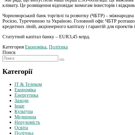
клімату. Це розміщення відповідає вимогам інвесторів і відкри
Чорноморський банк торгівлі та розвитку (ЧБТР) – міжнародна 
Росією, Туреччиною та Україною. Головний офіс ЧБТР розташову
кредитних ліній, акціонерного капіталу і гарантій для проекті
Статутний капітал банку – EUR3,45 млрд.
Категория
Економіка
,
Політика
Поиск
Категорії
IT & Телеком
Економіка
Енергетика
Заходи
Інше
Культура
Медицина
Нерухомість
Освіта
Політика