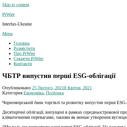
Skip to content
PrWire
Interfax-Ukraine
Menu
Головна
Розмістити
Про PrWire
Секрети PrWire
Контакти
ЧБТР випустив перші ESG-облігації
Опубликовано
25 Лютого, 2021
8 Квітня, 2021
Категория
Економіка
,
Політика
Чорноморський банк торгівлі та розвитку випустив перші ESG-
Десятирічні облігації, випущені в рамках середньострокової п
кліматичними перевагами, такими як менше утворення вуглецю,
“Ми раді, що випустили наші перші ESG-облігації. Це важлива 