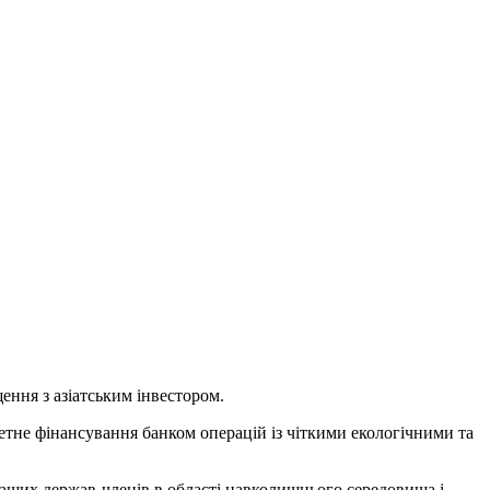
ння з азіатським інвестором.
етне фінансування банком операцій із чіткими екологічними та
наших держав-членів в області навколишнього середовища і