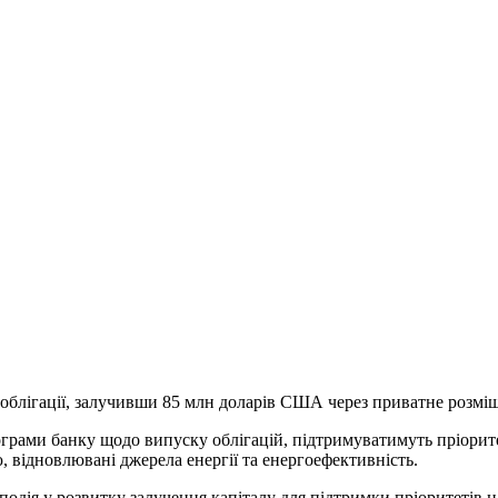
облігації, залучивши 85 млн доларів США через приватне розміще
рограми банку щодо випуску облігацій, підтримуватимуть пріорит
 відновлювані джерела енергії та енергоефективність.
подія у розвитку залучення капіталу для підтримки пріоритетів 