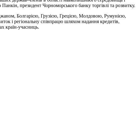
о Панкін, президент Чорноморського банку торгівлі та розвитку.
джаном, Болгарією, Грузією, Грецією, Молдовою, Румунією,
иток і регіональну співпрацю шляхом надання кредитів,
ах країн-учасниць.