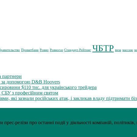
ЧБТР
равительство
Приватбанк
Ровно
Ровногаз
Стандарт-Рейтинг
виза
массаж
м
а партнери
м за допомогою D&B Hoovers
ировини $110 тис. для українського трейдера
Д СБУ з професійним святом
и, які зазнали російських атак, і закликав владу підтримати бі
прес-релізи про останні події у діяльності компаній, політиків