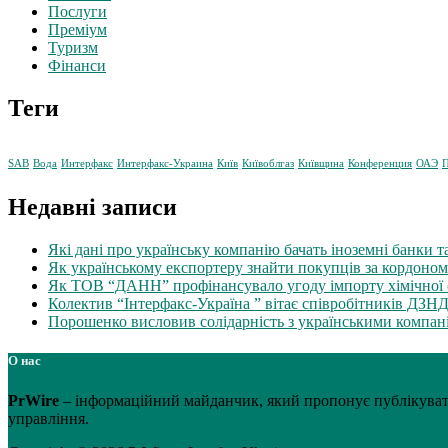
Послуги
Преміум
Туризм
Фінанси
Теги
SAB
Вода
Интерфакс
Интерфакс-Украина
Київ
Київоблгаз
Київщина
Конференция
ОАЭ
П
Недавні записи
Які дані про українську компанію бачать іноземні банки т
Як українському експортеру знайти покупців за кордоно
Як ТОВ “ДАНН” профінансувало угоду імпорту хімічної с
Колектив “Інтерфакс-Україна ” вітає співробітників ДЗН
Порошенко висловив солідарність з українськими компаніям
О нас
PrWire
– інформаційний майданчик, який пропонує публікувати 
управління.