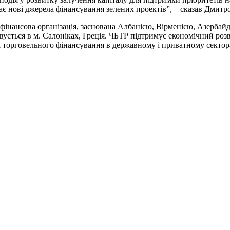
ває нові джерела фінансування зелених проектів”, – сказав Дмитр
фінансова організація, заснована Албанією, Вірменією, Азербай
ється в м. Салоніках, Греція. ЧБТР підтримує економічний розв
в і торговельного фінансування в державному і приватному сектор