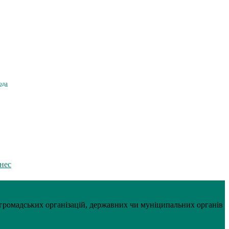
ода
знес
, громадських організацій, державних чи муніципальних органів