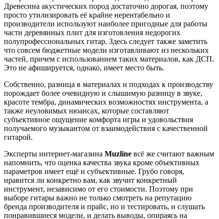
Древесина акустических пород достаточно дорогая, поэтому
просто утилизировать её крайне нерентабельно и
производители используют наиболее пригодные для работы
части деревянных плит для изготовления недорогих
полупрофессиональных гитар. Здесь следует также заметить
что совсем бюджетные модели изготавливают из нескольких
частей, причем с использованием таких материалов, как ДСП.
Это не афишируется, однако, имеет место быть.
Собственно, разница в материалах и подходах к производству
порождает более очевидную и слышимую разницу в звуке,
красоте тембра, динамических возможностях инструмента, а
также неуловимых нюансах, которые составляют
субъективное ощущение комфорта игры и удовольствия
получаемого музыкантом от взаимодействия с качественной
гитарой.
Эксперты интернет-магазина
Muzline
всё же считают важным
напомнить, что оценка качества звука кроме объективных
параметров имеет ещё и субъективные. Грубо говоря,
нравится ли конкретно вам, как звучит конкретный
инструмент, независимо от его стоимости. Поэтому при
выборе гитары важно не только смотреть на репутацию
бренда производителя и прайс, но и тестировать, и слушать
понравившиеся модели, и делать выводы, опираясь на