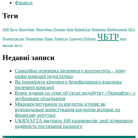
Фінанси
Теги
SAB
Вода
Интерфакс
Интерфакс-Украина
Київ
Київоблгаз
Київщина
Конференция
ОАЭ
ЧБТР
Правительство
Приватбанк
Ровно
Ровногаз
Стандарт-Рейтинг
виза
массаж
мода
Недавні записи
Санкційна перевірка іноземного контрагента – чому
назви компанії недостатньо
Як перевірити кінцевого бенефіціарного власника
іноземної компанії
Ворог вдарив по семи об’єктах видобутку «Укрнафти»: є
зруйноване обладнання
Мікрокредитування та кредитна історія: як
відповідальне користування кредитом впливає на
фінансову репутаці
UKRNAFTA закупить 100 паливовозів, щоб підвищити
надійність постачання пального