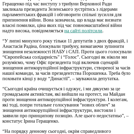
Геращенко під час виступу з трибуни Верховної Ради
закликала президента Зеленського зустрітись з лідерами
парламентських фракцій і обговорити спільні зусилля для
припинення війни. Вона зазначила, що влада має визнати
власні помилки, ціна яких під час повномасштабної війни
надто висока, повідомляється
на сайті політсили
.
“У липні минулого року тільки 11 депутатів з двох фракцій, і
Анастасія Радіна, блокували трибуну, вимагаючи зупинити
знищення незалежності НАБУ і САП. Проти цього голосували
“Європейська солідарність” і “Голос”. Сьогодні як ніколи ми
розуміємо, чому Офіс президента тоді включив сценарій
знищення антикорупційної інфраструктури, створеної за часів
нашої команди, за часів президентства Порошенка. Треба було
поховати кінці у воду “Династії”, – зауважила депутатка.
“Сьогодні країна очищується і одужує, і ми дякуємо за це
громадським активістам, які вийшли на протест, на Майдан
проти знищення антикорупційної інфраструктури. І колегам,
які тоді, попри тотальне голосування “нових облич” за
знищення антикорупційної інфраструктури, вистояли і
заявили про принципову позицію. Але цього недостатньо”, –
констатує Ірина Геращенко.
“На порядку денному сьогодні, окрім справедливого