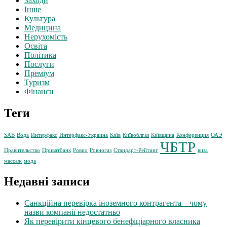
Заходи
Інше
Культура
Медицина
Нерухомість
Освіта
Політика
Послуги
Преміум
Туризм
Фінанси
Теги
SAB
Вода
Интерфакс
Интерфакс-Украина
Київ
Київоблгаз
Київщина
Конференция
ОАЭ
ЧБТР
Правительство
Приватбанк
Ровно
Ровногаз
Стандарт-Рейтинг
виза
массаж
мода
Недавні записи
Санкційна перевірка іноземного контрагента – чому
назви компанії недостатньо
Як перевірити кінцевого бенефіціарного власника