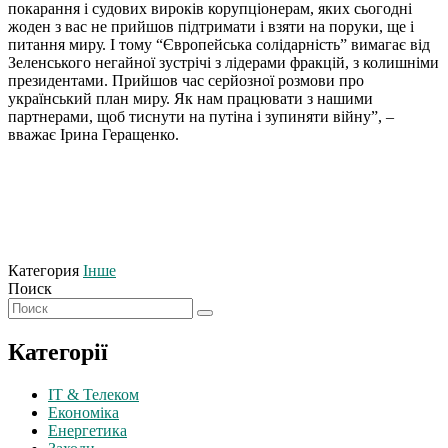
покарання і судових вироків корупціонерам, яких сьогодні
жоден з вас не прийшов підтримати і взяти на поруки, ще і
питання миру. І тому “Європейська солідарність” вимагає від
Зеленського негайної зустрічі з лідерами фракцій, з колишніми
президентами. Прийшов час серйозної розмови про
український план миру. Як нам працювати з нашими
партнерами, щоб тиснути на путіна і зупиняти війну”, –
вважає Ірина Геращенко.
Категория
Інше
Поиск
Категорії
IT & Телеком
Економіка
Енергетика