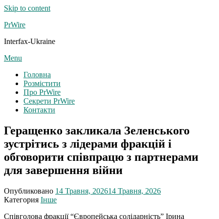
Skip to content
PrWire
Interfax-Ukraine
Menu
Головна
Розмістити
Про PrWire
Секрети PrWire
Контакти
Геращенко закликала Зеленського
зустрітись з лідерами фракцій і
обговорити співпрацю з партнерами
для завершення війни
Опубликовано
14 Травня, 2026
14 Травня, 2026
Категория
Інше
Співголова фракції “Європейська солідарність” Ірина