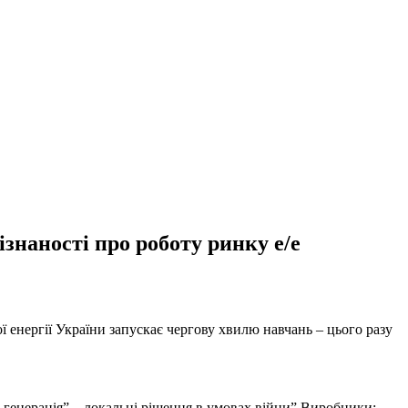
знаності про роботу ринку е/е
 енергії України запускає чергову хвилю навчань – цього разу
 генерація” – локальні рішення в умовах війни” Виробники: