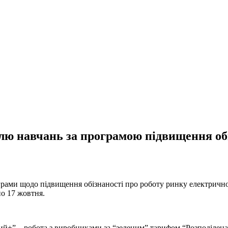
лю навчань за програмою підвищення обі
рами щодо підвищення обізнаності про роботу ринку електричної
о 17 жовтня.
ий+” – робота з виробниками за “зеленим” тарифом “Розподілена