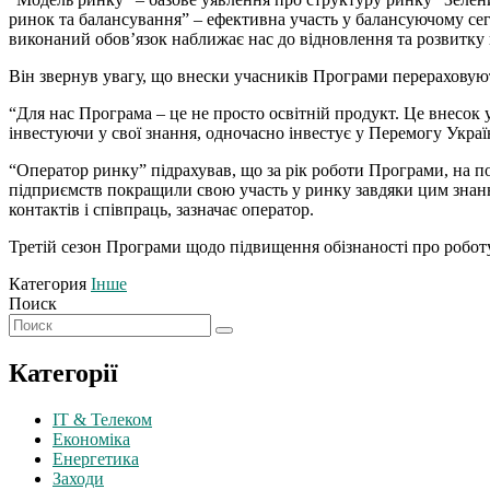
ринок та балансування” – ефективна участь у балансуючому сегм
виконаний обов’язок наближає нас до відновлення та розвитку
Він звернув увагу, що внески учасників Програми перераховую
“Для нас Програма – це не просто освітній продукт. Це внесок
інвестуючи у свої знання, одночасно інвестує у Перемогу Україн
“Оператор ринку” підрахував, що за рік роботи Програми, на п
підприємств покращили свою участь у ринку завдяки цим знанн
контактів і співпраць, зазначає оператор.
Третій сезон Програми щодо підвищення обізнаності про роботу р
Категория
Інше
Поиск
Категорії
IT & Телеком
Економіка
Енергетика
Заходи