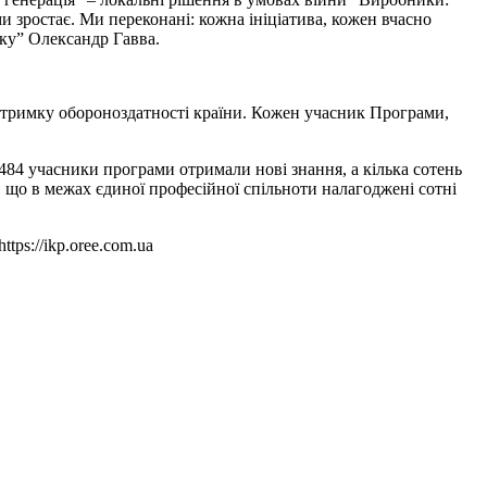
и зростає. Ми переконані: кожна ініціатива, кожен вчасно
ку” Олександр Гавва.
підтримку обороноздатності країни. Кожен учасник Програми,
484 учасники програми отримали нові знання, а кілька сотень
 що в межах єдиної професійної спільноти налагоджені сотні
ps://ikp.oree.com.ua