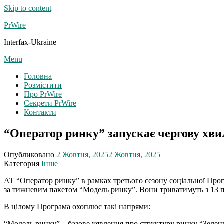
Skip to content
PrWire
Interfax-Ukraine
Menu
Головна
Розмістити
Про PrWire
Секрети PrWire
Контакти
“Оператор ринку” запускає чергову хви
Опубликовано
2 Жовтня, 2025
2 Жовтня, 2025
Категория
Інше
АТ “Оператор ринку” в рамках третього сезону соціальної Прог
за тижневим пакетом “Модель ринку”. Вони триватимуть з 13 п
В цілому Програма охоплює такі напрями:
“Модель ринку” – базове уявлення про структуру ринку “Зелен