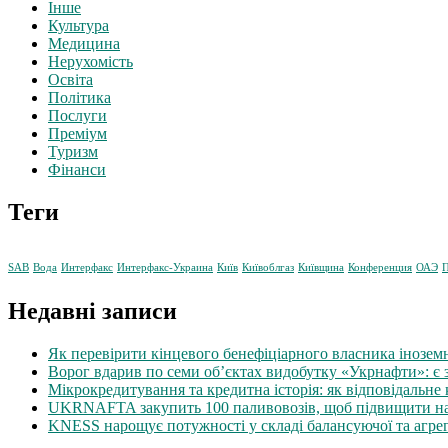
Інше
Культура
Медицина
Нерухомість
Освіта
Політика
Послуги
Преміум
Туризм
Фінанси
Теги
SAB
Вода
Интерфакс
Интерфакс-Украина
Київ
Київоблгаз
Київщина
Конференция
ОАЭ
П
Недавні записи
Як перевірити кінцевого бенефіціарного власника іноземн
Ворог вдарив по семи об’єктах видобутку «Укрнафти»: є
Мікрокредитування та кредитна історія: як відповідальне
UKRNAFTA закупить 100 паливовозів, щоб підвищити над
KNESS нарощує потужності у складі балансуючої та агре