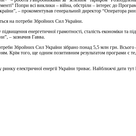
енті” Попри всі виклики – війна, обстріли – інтерес до Програм
 країни”, – прокоментував генеральний директор “Оператора рин
ться на потреби Збройних Сил України.
 у підвищення енергетичної грамотності, сталість економіки та 
и”, – зазначив Гавва.
отреби Збройних Сил України зібрано понад 5,5 млн грн. Всього 
ям. Крім того, ще одним позитивним результатом програми є те,
инку електричної енергії України триває. Найближчі дати тут htt