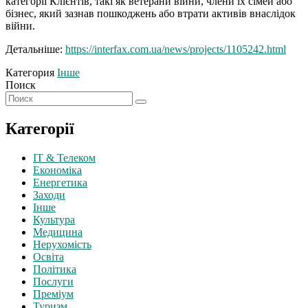
категорії Клієнтів, такі як ветерани війни, члени їх сімей або
бізнес, який зазнав пошкоджень або втрати активів внаслідок
війни.
Детальніше:
https://interfax.com.ua/news/projects/1105242.html
Категория
Інше
Поиск
Категорії
IT & Телеком
Економіка
Енергетика
Заходи
Інше
Культура
Медицина
Нерухомість
Освіта
Політика
Послуги
Преміум
Туризм