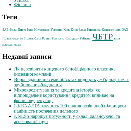
Фінанси
Теги
SAB
Вода
Интерфакс
Интерфакс-Украина
Київ
Київоблгаз
Київщина
Конференция
ОАЭ
ЧБТР
Правительство
Приватбанк
Ровно
Ровногаз
Стандарт-Рейтинг
виза
массаж
мода
Недавні записи
Як перевірити кінцевого бенефіціарного власника
іноземної компанії
Ворог вдарив по семи об’єктах видобутку «Укрнафти»: є
зруйноване обладнання
Мікрокредитування та кредитна історія: як
відповідальне користування кредитом впливає на
фінансову репутаці
UKRNAFTA закупить 100 паливовозів, щоб підвищити
надійність постачання пального
KNESS нарощує потужності у складі балансуючої та
агрегованої груп