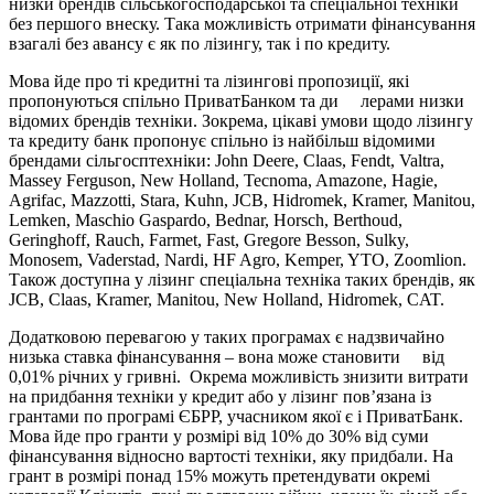
низки брендів сільськогосподарської та спеціальної техніки
без першого внеску. Така можливість отримати фінансування
взагалі без авансу є як по лізингу, так і по кредиту.
Мова йде про ті кредитні та лізингові пропозиції, які
пропонуються спільно ПриватБанком та ди лерами низки
відомих брендів техніки. Зокрема, цікаві умови щодо лізингу
та кредиту банк пропонує спільно із найбільш відомими
брендами сільгосптехніки: John Deere, Claas, Fendt, Valtra,
Massey Ferguson, New Holland, Tecnoma, Amazone, Hagie,
Agrifac, Mazzotti, Stara, Kuhn, JCB, Hidromek, Kramer, Manitou,
Lemken, Maschio Gaspardo, Bednar, Horsch, Berthoud,
Geringhoff, Rauch, Farmet, Fast, Gregore Besson, Sulky,
Monosem, Vaderstad, Nardi, HF Agro, Kemper, YTO, Zoomlion.
Також доступна у лізинг спеціальна техніка таких брендів, як
JCB, Claas, Kramer, Manitou, New Holland, Hidromek, СAT.
Додатковою перевагою у таких програмах є надзвичайно
низька ставка фінансування – вона може становити від
0,01% річних у гривні. Окрема можливість знизити витрати
на придбання техніки у кредит або у лізинг пов’язана із
грантами по програмі ЄБРР, учасником якої є і ПриватБанк.
Мова йде про гранти у розмірі від 10% до 30% від суми
фінансування відносно вартості техніки, яку придбали. На
грант в розмірі понад 15% можуть претендувати окремі