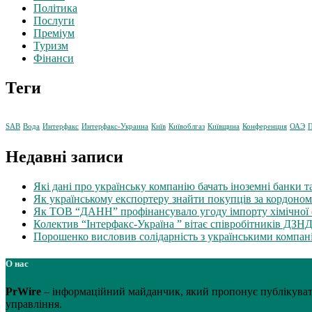
Політика
Послуги
Преміум
Туризм
Фінанси
Теги
SAB
Вода
Интерфакс
Интерфакс-Украина
Київ
Київоблгаз
Київщина
Конференция
ОАЭ
П
Недавні записи
Які дані про українську компанію бачать іноземні банки т
Як українському експортеру знайти покупців за кордоно
Як ТОВ “ДАНН” профінансувало угоду імпорту хімічної с
Колектив “Інтерфакс-Україна ” вітає співробітників ДЗН
Порошенко висловив солідарність з українськими компаніям
О нас
PrWire
– інформаційний майданчик, який пропонує публікувати 
управління.