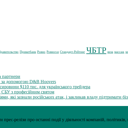
ЧБТР
равительство
Приватбанк
Ровно
Ровногаз
Стандарт-Рейтинг
виза
массаж
м
а партнери
м за допомогою D&B Hoovers
ировини $110 тис. для українського трейдера
Д СБУ з професійним святом
и, які зазнали російських атак, і закликав владу підтримати бі
прес-релізи про останні події у діяльності компаній, політиків