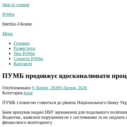
Skip to content
PrWire
Interfax-Ukraine
Menu
Головна
Розмістити
Про PrWire
Секрети PrWire
Контакти
ПУМБ продовжує вдосконалювати процес
Опубликовано
9 Липня, 2026
9 Липня, 2026
Категория
Інше
ПУМБ з повагою ставиться до рішень Національного банку Укра
Банк врахував надані НБУ зауваження для подальшого поліпшен
Водночас, виявлені порушення не є системними та не свідчать
фінансового моніторингу.