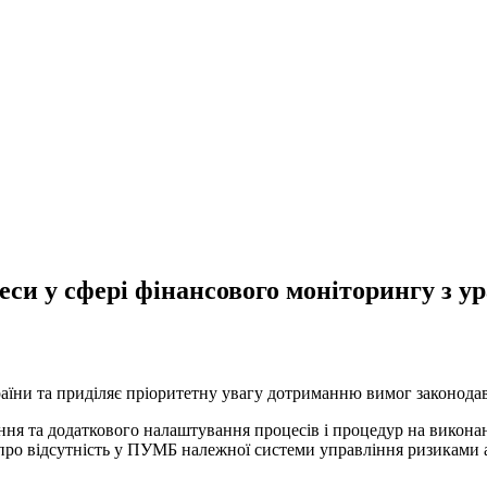
и у сфері фінансового моніторингу з 
їни та приділяє пріоритетну увагу дотриманню вимог законодавс
ня та додаткового налаштування процесів і процедур на виконан
 про відсутність у ПУМБ належної системи управління ризиками а