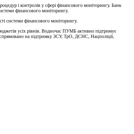
оцедур і контролів у сфері фінансового моніторингу. Банк
системи фінансового моніторингу.
ті системи фінансового моніторингу.
 бюджетів усіх рівнів. Водночас ПУМБ активно підтримує
н спрямовано на підтримку ЗСУ, ТрО, ДСНС, Нацполіції,