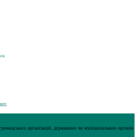
ода
знес
, громадських організацій, державних чи муніципальних органів