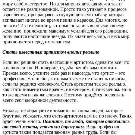
миру своё мастерство. Но для многих детская мечта так и
остаётся не реализованной. Просто тихо утихает в процессе
взросления, превращаясь в глупую детскую забаву, которая
всплывает иногда во время пения в караоке. Для многих, но
не всех! Из тех единиц, которые остались верными своему
желанию, приложили максимум усилий для его реализации,
получаются настоящие звёзды. Их знает весь мир, и весь мир
приклоняется перед их талантом.
Стать известным артистом вполне реально
Если вы решили стать настоящим артистом, сделайте всё что
в ваших силах. И поверьте, судьба начнёт вам помогать.
Прежде всего, уясните себе раз и навсегда, что артист – это
профессия. Это не бог, которым ты уже не станешь никогда,
если ты родился человеком. Стать артистом так же реально,
как стать знаменитым врачом, инженером, бизнесменом. Но в
то же время и так же сложно. Поэтому придётся посвятить
всего себя выбранной деятельности.
Никогда не обращайте внимания на слова людей, которые
будут вас убеждать, что стать артистом вам не по плечу. Таких
будет очень много.
Помните, те люди, которые отказались
от своей мечты, уступили дорогу вам.
Ведь профессия
артиста также поддаётся законам рынка труда. Если бы