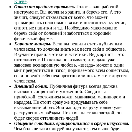
Киеве
.
Отказ от вредных привычек.
Голос – ваш рабочий
инструмент. Вы должны хранить и беречь его. А это
значит, следует отказаться от всего, что может
травмировать голосовые связки и носоглотку: курение,
спиртные напитки и т.д. Необходимо максимально
беречь себя от болезней и заботиться о хорошей
физической форме.
Хорошие манеры.
Если вы решили стать публичным
человеком, то должны знать как вести себя в обществе.
Изучайте правила этики и эстетики. Ведь артист – это
интеллигент. Практика показывает, что, даже уже
завоевав всенародную любовь, «звезда» может в один
миг превратиться в изгоя, порицаемого всем обществом,
если поведёт себя некорректно или по-хамски с другим
человеком.
Внешний облик.
Публичная фигура всегда должна
выглядеть опрятной и ухоженной. Следите за
причёской, состоянием кожи, макияжем, маникюром и
нарядом. Не стоит сразу же придумывать себе
вызывающий образ. Эпатаж идёт на руку только уже
раскрученным звёздам. Пока вы на стали звездой, он
будет скорее отталкивать людей.
Общение с людьми, вращающимися в сфере искусства.
Чем больше таких людей вы узнаете, тем выше будет