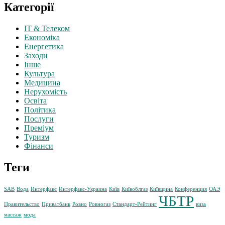
Категорії
IT & Телеком
Економіка
Енергетика
Заходи
Інше
Культура
Медицина
Нерухомість
Освіта
Політика
Послуги
Преміум
Туризм
Фінанси
Теги
SAB
Вода
Интерфакс
Интерфакс-Украина
Київ
Київоблгаз
Київщина
Конференция
ОАЭ
ЧБТР
Правительство
Приватбанк
Ровно
Ровногаз
Стандарт-Рейтинг
виза
массаж
мода