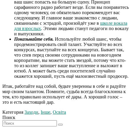
ваш шанс попасть на большую сцену. Принцип
сарафанного радио работает везде. Если вы понравитесь
одному человеку, он обязательно порекомендует вас
следующему. И главное ваше знакомство с людьми,
связанными с эстрадой, произойдёт уже в
школе вокала
для взрослых
. Этими людьми станут педагоги по вокалу
и выпускники.
Показывайте себя.
Используйте любой шанс, чтобы
продемонстрировать свой талант. Участвуйте во всех
конкурсах, выступайте на всех концертах. Бывает так,
что спев перед своими сотрудниками на новогоднем
корпоративе, вы можете стать звездой, потому что кто-
то из коллег запишет ваше выступление и выложит в
ютюб. А может быть среди посетителей случайно
окажется хороший, пусть ещё малоизвестный продюсер.
Итак, работайте над собой, будьте уверенны в себе и радуйте
мир своим талантом. Помните, судьба всегда благосклонна к
тем, кто правильно использует её дары. А хороший голос –
это и есть настоящий дар.
Категория
Заходи
,
Інше
,
Освіта
Поиск