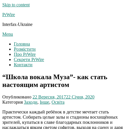
Skip to content
PrWire
Interfax-Ukraine
Menu
Головна
Розмістити
Про PrWire
Секрети PrWire
Контакти
“Школа вокала Муза”- как стать
настоящим артистом
Опубликовано
22 Вересня, 2017
22 Січня, 2020
Категория
Заходи
,
Інше
,
Освіта
Практически каждый ребёнок в детстве мечтает стать
артистом. Собирать целые залы и стадионы восхищённых
зрителей, купаться в славе благодарных поклонников и
наслаждаться ярким светом софитов, выходя на сцену и даря