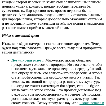
каждый второй человек на земле был великолепным певцом,
понятия «сцена, концерт, звезда» вообще перестали бы
существовать. Дар красиво петь просто перестал бы не
цениться. А те миллионы людей, имеющих отличные данные
для карьеры певца, которые добровольно отказались стать им
и не посещали школу вокала для детей, повысили в миллионы
раз ваши шансы прийти к заветной цели.
Идём к заветной цели
Итак, вы твёрдо намерены стать настоящим артистом. Теперь
будем над этим работать. Прежде всего, выделим приоритеты
вашей деятельности:
Постановка голоса
.
Множество людей обладают
прекрасным голосом от природы. Но этого мало, чтобы
исполнять музыкальные произведения перед публикой.
Мы определились, что артист – это профессия. И чтобы
стать профессионалом необходимо много учиться. Так
человек, имеющий от природы развитую мускулатуру,
никогда не станет настоящим боксёром, если не будет
знать законов этого спорта. Это произойдёт только под
руководством профессионального тренера. Вы должны
досконально знать нотную грамоту и уметь управлять
своим голосом. Всему этому вас научат в
школе вокала в