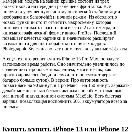
Камерный модуль на задней крышке состоит из трех
объективов, а на передней размещена фронталка. Все
получили улучшенную систему оптической стабилизации
изображения Sensor-shift и ночной режим. Из абсолютно
новых функций стоит отметить макросъемку, которая
позволяет снимать с расстояния всего в 2 сантиметра, и
кинематографический формат видео ProRes. Последний
повышает качество картинки и значительно расширяет
возможности для пост-обработки отснятых кадров.
Photographic Styles позволяет применять визуальные эффекты.
А еще тех, кто решит купить iPhone 13 Pro Max, порадует
автономное время работы. Оно значительно увеличилось по
сравнению с прошлым поколением, хотя и не так, как
прогнозировалось (ходили слухи, что он сможет держат
батарею больше суток). В версии Про автономность
повысилась на 90 минут, в Про Макс – на 150 минут. Заряжать
девайс можно только бесконтактным способом, с помощью
магнитной индукционной системы MagSafe. Есть быстрая
зарядка, позволяющая восполнить 50% аккумулятора всего за
полчаса.
Купить купить iPhone 13 или iPhone 12