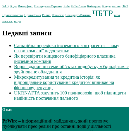
SAB
Вода
Интерфакс
Интерфакс-Украина
Київ
Київоблгаз
Київщина
Конференция
ОАЭ
ЧБТР
Правительство
Приватбанк
Ровно
Ровногаз
Стандарт-Рейтинг
виза
массаж
мода
Недавні записи
Санкційна перевірка іноземного контрагента – чому
назви компанії недостатньо
Як перевірити кінцевого бенефіціарного власника
іноземної компанії
Ворог вдарив по семи об’єктах видобутку «Укрнафти»: є
зруйноване обладнання
Мікрокредитування та кредитна історія: як
відповідальне користування кредитом впливає на
фінансову репутаці
UKRNAFTA закупить 100 паливовозів, щоб підвищити
надійність постачання пального
О нас
PrWire
– інформаційний майданчик, який пропонує
публікувати прес-релізи про останні події у діяльності