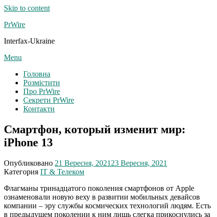
Skip to content
PrWire
Interfax-Ukraine
Menu
Головна
Розмістити
Про PrWire
Секрети PrWire
Контакти
Смартфон, который изменит мир:
iPhone 13
Опубликовано
21 Вересня, 2021
23 Вересня, 2021
Категория
IT & Телеком
Флагманы тринадцатого поколения смартфонов от Apple
ознаменовали новую веху в развитии мобильных девайсов
компании – эру службы космических технологий людям. Есть
в предыдущем поколении к ним лишь слегка прикоснулись за