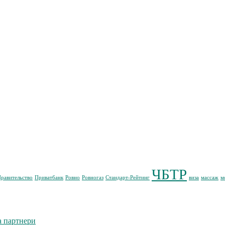
ЧБТР
равительство
Приватбанк
Ровно
Ровногаз
Стандарт-Рейтинг
виза
массаж
м
а партнери