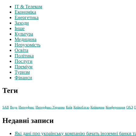
IT & Телеком
Економіка
Енергетика
Заходи
Інше
Культура
Медицина
Нерухомість
Освіта
Політика
Послуги
Преміум
Туризм
Фінанси
Теги
SAB
Вода
Интерфакс
Интерфакс-Украина
Київ
Київоблгаз
Київщина
Конференция
ОАЭ
П
Недавні записи
Які дані про українську компанію бачать іноземні банки т