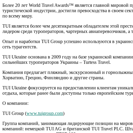
Более 20 лет World Travel Awards™ является главной мировой 
туристической индустрии, достигли превосходства в своем сек
по всему миру.
TUI является более чем десятикратным обладателем этой прес
лидером среди туроператоров, чартерных авиаперевозчиков, а
Опыт и наработки TUI Group успешно используются в украинск
сеть турагентств.
TUI Ukraine основана в 2009 году на базе украинской компани
сильнейших туроператоров Украины – Turtess Travel.
Компания предлагает пляжный, экскурсионный и горнолыжный
Хорватию, Грецию, Финляндию и другие страны.
TUI Ukraine фокусируется на предоставлении клиентам уникал
отдыха, которые ранее были доступны только европейским тур
О компании:
TUI Group (
www.tuigroup.com
)
Группа компаний, занимающая лидирующие позиции на мировом
компаний: немецкой TUI AG и британской TUI Travel PLC. Шт