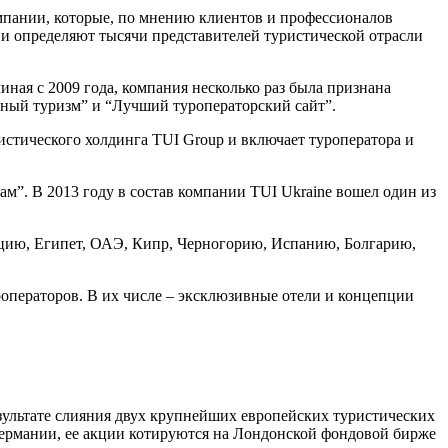
омпании, которые, по мнению клиентов и профессионалов
ии определяют тысячи представителей туристической отрасли
ная с 2009 года, компания несколько раз была признана
енный туризм” и “Лучший туроператорский сайт”.
истического холдинга TUI Group и включает туроператора и
ам”. В 2013 году в состав компании TUI Ukraine вошел один из
цию, Египет, ОАЭ, Кипр, Черногорию, Испанию, Болгарию,
операторов. В их числе – эксклюзивные отели и концепции
зультате слияния двух крупнейших европейских туристических
ермании, ее акции котируются на Лондонской фондовой бирже