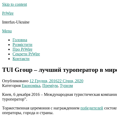
Skip to content
PrWire
Interfax-Ukraine
Menu
Головна
Розмістити
Про PrWire
Секрети PrWire
Контакти
TUI Group – лучший туроператор в мире
Опубликовано
12 Грудня, 2016
22 Січня, 2020
Категория
Економіка
,
Преміум
,
Туризм
Киев, 6 декабря 2016 – Международная туристическая компан
туроператор”.
Торжественная церемония с награждением
победителей
состоял
операторы, города и страны.