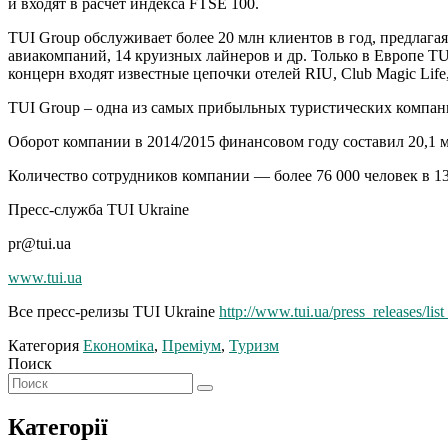
и входят в расчет индекса FTSE 100.
TUI Group обслуживает более 20 млн клиентов в год, предлагая
авиакомпаний, 14 круизных лайнеров и др. Только в Европе T
концерн входят известные цепочки отелей RIU, Club Magic Life, Su
TUI Group – одна из самых прибыльных туристических компан
Оборот компании в 2014/2015 финансовом году составил 20,1 м
Количество сотрудников компании — более 76 000 человек в 13
Пресс-служба TUI Ukraine
pr@tui.ua
www.tui.ua
Все пресс-релизы TUI Ukraine
http://www.tui.ua/press_releases/list
Категория
Економіка
,
Преміум
,
Туризм
Поиск
Категорії