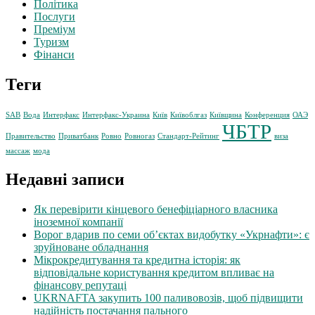
Політика
Послуги
Преміум
Туризм
Фінанси
Теги
SAB
Вода
Интерфакс
Интерфакс-Украина
Київ
Київоблгаз
Київщина
Конференция
ОАЭ
ЧБТР
Правительство
Приватбанк
Ровно
Ровногаз
Стандарт-Рейтинг
виза
массаж
мода
Недавні записи
Як перевірити кінцевого бенефіціарного власника
іноземної компанії
Ворог вдарив по семи об’єктах видобутку «Укрнафти»: є
зруйноване обладнання
Мікрокредитування та кредитна історія: як
відповідальне користування кредитом впливає на
фінансову репутаці
UKRNAFTA закупить 100 паливовозів, щоб підвищити
надійність постачання пального