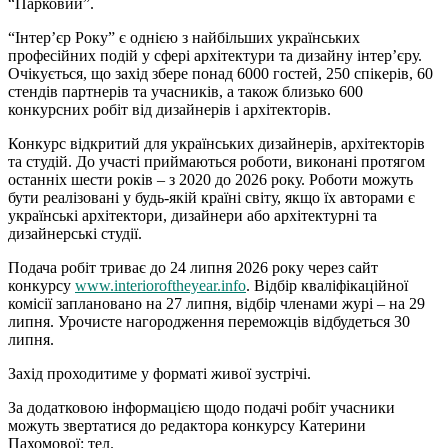
“Парковий”.
“Інтер’єр Року” є однією з найбільших українських
професійних подій у сфері архітектури та дизайну інтер’єру.
Очікується, що захід збере понад 6000 гостей, 250 спікерів, 60
стендів партнерів та учасників, а також близько 600
конкурсних робіт від дизайнерів і архітекторів.
Конкурс відкритий для українських дизайнерів, архітекторів
та студій. До участі приймаються роботи, виконані протягом
останніх шести років – з 2020 до 2026 року. Роботи можуть
бути реалізовані у будь-якій країні світу, якщо їх авторами є
українські архітектори, дизайнери або архітектурні та
дизайнерські студії.
Подача робіт триває до 24 липня 2026 року через сайт
конкурсу
www.interioroftheyear.info
. Відбір кваліфікаційної
комісії заплановано на 27 липня, відбір членами журі – на 29
липня. Урочисте нагородження переможців відбудеться 30
липня.
Захід проходитиме у форматі живої зустрічі.
За додатковою інформацією щодо подачі робіт учасники
можуть звертатися до редактора конкурсу Катерини
Пахомової: тел.