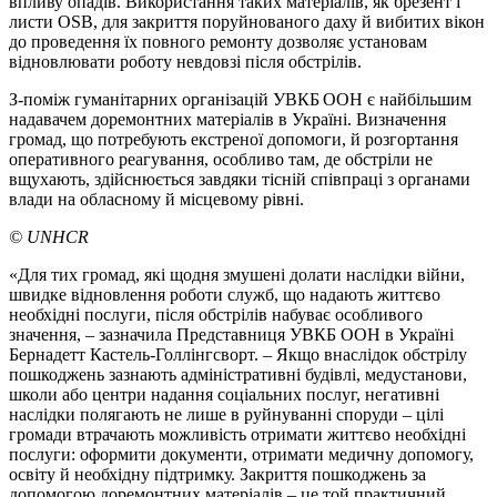
впливу опадів. Використання таких матеріалів, як брезент і
листи OSB, для закриття поруйнованого даху й вибитих вікон
до проведення їх повного ремонту дозволяє установам
відновлювати роботу невдовзі після обстрілів.
З-поміж гуманітарних організацій УВКБ ООН є найбільшим
надавачем доремонтних матеріалів в Україні. Визначення
громад, що потребують екстреної допомоги, й розгортання
оперативного реагування, особливо там, де обстріли не
вщухають, здійснюється завдяки тісній співпраці з органами
влади на обласному й місцевому рівні.
© UNHCR
«Для тих громад, які щодня змушені долати наслідки війни,
швидке відновлення роботи служб, що надають життєво
необхідні послуги, після обстрілів набуває особливого
значення, – зазначила Представниця УВКБ ООН в Україні
Бернадетт Кастель-Голлінгсворт. – Якщо внаслідок обстрілу
пошкоджень зазнають адміністративні будівлі, медустанови,
школи або центри надання соціальних послуг, негативні
наслідки полягають не лише в руйнуванні споруди – цілі
громади втрачають можливість отримати життєво необхідні
послуги: оформити документи, отримати медичну допомогу,
освіту й необхідну підтримку. Закриття пошкоджень за
допомогою доремонтних матеріалів – це той практичний