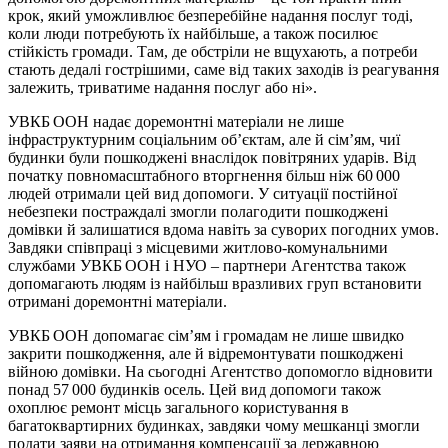
крок, який уможливлює безперебійне надання послуг тоді,
коли люди потребують їх найбільше, а також посилює
стійкість громади. Там, де обстріли не вщухають, а потреби
стають дедалі гострішими, саме від таких заходів із реагування
залежить, триватиме надання послуг або ні».
УВКБ ООН надає доремонтні матеріали не лише
інфраструктурним соціальним об’єктам, але й сім’ям, чиї
будинки були пошкоджені внаслідок повітряних ударів. Від
початку повномасштабного вторгнення більш ніж 60 000
людей отримали цей вид допомоги. У ситуації постійної
небезпеки постраждалі змогли полагодити пошкоджені
домівки й залишатися вдома навіть за суворих погодних умов.
Завдяки співпраці з місцевими житлово-комунальними
службами УВКБ ООН і НУО – партнери Агентства також
допомагають людям із найбільш вразливих груп встановити
отримані доремонтні матеріали.
УВКБ ООН допомагає сім’ям і громадам не лише швидко
закрити пошкодження, але й відремонтувати пошкоджені
війною домівки. На сьогодні Агентство допомогло відновити
понад 57 000 будинків осель. Цей вид допомоги також
охоплює ремонт місць загального користування в
багатоквартирних будинках, завдяки чому мешканці змогли
подати заяви на отримання компенсації за державною