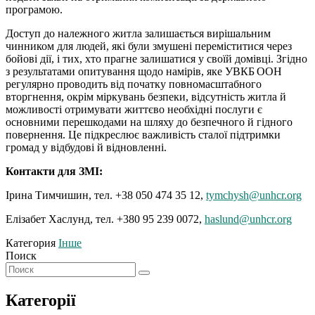
програмою.
Доступ до належного житла залишається вирішальним
чинником для людей, які були змушені переміститися через
бойові дії, і тих, хто прагне залишатися у своїй домівці. Згідно
з результатами опитування щодо намірів, яке УВКБ ООН
регулярно проводить від початку повномасштабного
вторгнення, окрім міркувань безпеки, відсутність житла й
можливості отримувати життєво необхідні послуги є
основними перешкодами на шляху до безпечного й гідного
повернення. Це підкреслює важливість сталої підтримки
громад у відбудові й відновленні.
Контакти для ЗМІ
:
Ірина Тимчишин, тел. +38 050 474 35 12,
tymchysh@unhcr.org
Елізабет Хаслунд, тел. +380 95 239 0072,
haslund@unhcr.org
Категория
Інше
Поиск
Категорії