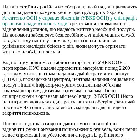
На тлі постійних російських обстрілів, що й надалі призводять
до пошкодження комунальної інфраструктури в Україні,
Агентство ООН у справах біженців (УВКБ ООН) у співпраці з
органами влади втілює заходи
з реагування, спрямовані на
відновлення установ, що надають життєво необхідні послуги.
Ця допомога забезпечує безперебійне функціонування служб,
завдяки чому навіть у громадах, що зазнали найбільш
руйнівних наслідків бойових дій, люди можуть отримати
життєво необхідні послуги.
Від початку повномасштабного вторгнення УВКБ ООН і
партнерські НУО надали доремонтні матеріали понад 2 200
закладам, як-от: центрам надання адміністративних послуг
(ЦНАП), громадським центрам, центрам надання соціальних
послуг і іншим інфраструктурним соціальним об’єктам,
зокрема лікарням, дитячим садочкам і школам. Тісно
співпрацюючи з органами місцевої влади, УВКБ ООН і його
партнери втілюють заходи з реагування на обстріли, зазвичай
протягом 48 годин, і доставляють матеріали для швидкого
закриття пошкоджень.
Попри те, що такі заходи не дають змоги повноцінно
відновити функціонування пошкоджених будівель, вони перш
за все спрямовані на убезпечення споруд від руйнівного