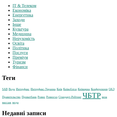
IT & Телеком
Економіка
Енергетика
Заходи
Інше
Культура
Медицина
Нерухомість
Освіта
Політика
Послуги
Преміум
Туризм
Фінанси
Теги
SAB
Вода
Интерфакс
Интерфакс-Украина
Київ
Київоблгаз
Київщина
Конференция
ОАЭ
ЧБТР
Правительство
Приватбанк
Ровно
Ровногаз
Стандарт-Рейтинг
виза
массаж
мода
Недавні записи