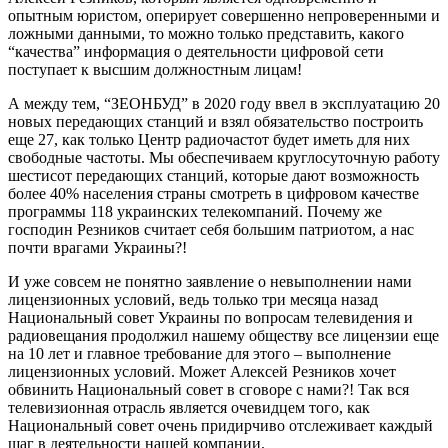
опытным юристом, оперирует совершенно непроверенными и
ложными данными, то можно только представить, какого
“качества” информация о деятельности цифровой сети
поступает к высшим должностным лицам!
А между тем, “ЗЕОНБУД” в 2020 году ввел в эксплуатацию 20
новых передающих станций и взял обязательство построить
еще 27, как только Центр радиочастот будет иметь для них
свободные частоты. Мы обеспечиваем круглосуточную работу
шестисот передающих станций, которые дают возможность
более 40% населения страны смотреть в цифровом качестве
программы 118 украинских телекомпаний. Почему же
господин Резников считает себя большим патриотом, а нас
почти врагами Украины?!
И уже совсем не понятно заявление о невыполнении нами
лицензионных условий, ведь только три месяца назад
Национальный совет Украины по вопросам телевидения и
радиовещания продолжил нашему обществу все лицензии еще
на 10 лет и главное требование для этого – выполнение
лицензионных условий. Может Алексей Резников хочет
обвинить Национальный совет в сговоре с нами?! Так вся
телевизионная отрасль является очевидцем того, как
Национальный совет очень придирчиво отслеживает каждый
шаг в деятельности нашей компании.