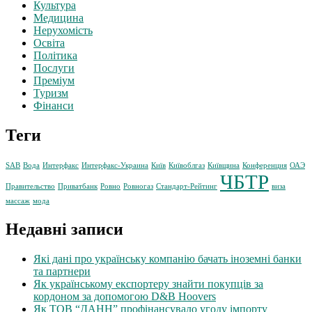
Культура
Медицина
Нерухомість
Освіта
Політика
Послуги
Преміум
Туризм
Фінанси
Теги
SAB
Вода
Интерфакс
Интерфакс-Украина
Київ
Київоблгаз
Київщина
Конференция
ОАЭ
ЧБТР
Правительство
Приватбанк
Ровно
Ровногаз
Стандарт-Рейтинг
виза
массаж
мода
Недавні записи
Які дані про українську компанію бачать іноземні банки
та партнери
Як українському експортеру знайти покупців за
кордоном за допомогою D&B Hoovers
Як ТОВ “ДАНН” профінансувало угоду імпорту