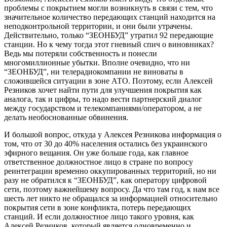
проблемы с покрытием могли возникнуть в связи с тем, что
значительное количество передающих станций находится на
неподконтрольной территории, и они были утрачены.
Действительно, только “ЗЕОНБУД” утратил 92 передающие
станции. Но к чему тогда этот гневный спич о виновниках?
Ведь мы потеряли собственность и понесли
многомиллионные убытки. Вполне очевидно, что ни
“ЗЕОНБУД”, ни телерадиокомпании не виноваты в
сложившейся ситуации в зоне АТО. Поэтому, если Алексей
Резников хочет найти пути для улучшения покрытия как
аналога, так и цифры, то надо вести партнерский диалог
между государством и телекомпаниями/оператором, а не
делать необоснованные обвинения.
И большой вопрос, откуда у Алексея Резникова информация о
том, что от 30 до 40% населения остались без украинского
эфирного вещания. Он уже больше года, как главное
ответственное должностное лицо в стране по вопросу
реинтеграции временно оккупированных территорий, но ни
разу не обратился к “ЗЕОНБУД”, как оператору цифровой
сети, поэтому важнейшему вопросу. Да что там год, к нам все
шесть лет никто не обращался за информацией относительно
покрытия сети в зоне конфликта, потерь передающих
станций. И если должностное лицо такого уровня, как
Алексей Резников, который является одновременно и