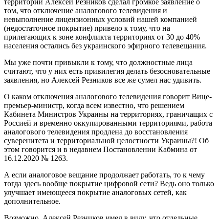
территорий Алексей Резников сделал громкое заявление о
том, что отключение аналогового телевидения и
невыполнение лицензионных условий нашей компанией
(недостаточное покрытие) привело к тому, что на
прилегающих к зоне конфликта территориях от 30 до 40%
населения остались без украинского эфирного телевещания.
Мы уже почти привыкли к тому, что должностные лица
считают, что у них есть привилегия делать безосновательные
заявления, но Алексей Резников все же сумел нас удивить.
О каком отключения аналогового телевидения говорит Вице-
премьер-министр, когда всем известно, что решением
Кабинета Министров Украины на территориях, граничащих с
Россией и временно оккупированными территориями, работа
аналогового телевидения продлена до восстановления
суверенитета и территориальной целостности Украины?! Об
этом говорится и в недавнем Постановлении Кабмина от
16.12.2020 № 1263.
А если аналоговое вещание продолжает работать, то к чему
тогда здесь вообще покрытие цифровой сети? Ведь оно только
улучшает имеющееся покрытие аналоговых сетей, как
дополнительное.
Возможно, Алексей Резников имел в виду, что отдельные