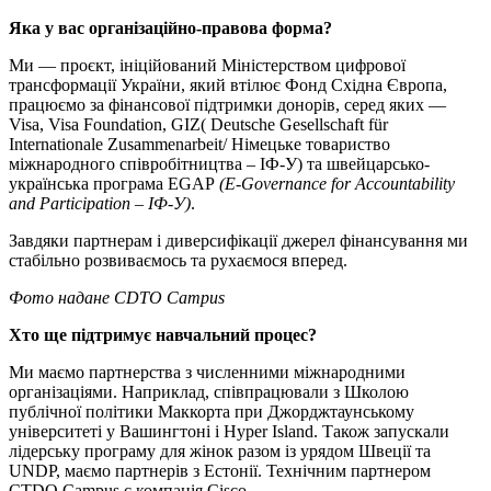
Яка у вас організаційно-правова форма?
Ми — проєкт, ініційований Міністерством цифрової
трансформації України, який втілює Фонд Східна Європа,
працюємо за фінансової підтримки донорів, серед яких —
Visa, Visa Foundation, GIZ( Deutsche Gesellschaft für
Internationale Zusammenarbeit/ Німецьке товариство
міжнародного співробітництва – ІФ-У) та швейцарсько-
українська програма EGAP
(E-Governance for Accountability
and Participation – ІФ-У)
.
Завдяки партнерам і диверсифікації джерел фінансування ми
стабільно розвиваємось та рухаємося вперед.
Фото надане СDTO Campus
Хто ще підтримує навчальний процес?
Ми маємо партнерства з численними міжнародними
організаціями. Наприклад, співпрацювали з Школою
публічної політики Маккорта при Джорджтаунському
університеті у Вашингтоні і Hyper Island. Також запускали
лідерську програму для жінок разом із урядом Швеції та
UNDP, маємо партнерів з Естонії. Технічним партнером
CTDO Campus є компанія Cisco.