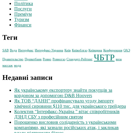
Політика
Послуги
Преміум
Туризм
Фінанси
Теги
SAB
Вода
Интерфакс
Интерфакс-Украина
Київ
Київоблгаз
Київщина
Конференция
ОАЭ
ЧБТР
Правительство
Приватбанк
Ровно
Ровногаз
Стандарт-Рейтинг
виза
массаж
мода
Недавні записи
Як українському експортеру знайти покупців за
кордоном за допомогою D&B Hoovers
Як ТОВ “ДАНН” профінансувало угоду імпорту
хімічної сировини $110 тис. для українського трейдера
Колектив “Інтерфакс-Україна ” вітає співробітників
ДЗНД СБУ з професійним святом
Порошенко висловив солідарність з українськими
компаніями, які зазнали російських атак, і закликав
владу підтримати бізнес