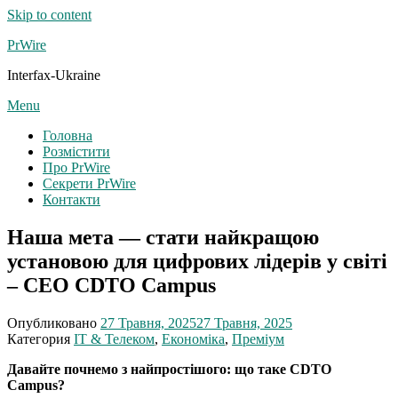
Skip to content
PrWire
Interfax-Ukraine
Menu
Головна
Розмістити
Про PrWire
Секрети PrWire
Контакти
Наша мета — стати найкращою
установою для цифрових лідерів у світі
– CEO CDTO Campus
Опубликовано
27 Травня, 2025
27 Травня, 2025
Категория
IT & Телеком
,
Економіка
,
Преміум
Давайте почнемо з найпростішого: що таке CDTO
Campus?