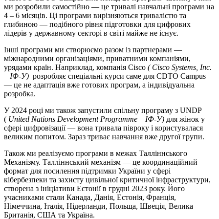
ми розробили самостійно — це тривалі навчальні програми на
4 – 6 місяців. Ці програми вирізняються тривалістю та
глибиною — подібного рівня підготовки для цифрових
лідерів у державному секторі в світі майже не існує.
Інші програми ми створюємо разом із партнерами —
міжнародними організаціями, приватними компаніями,
урядами країн. Наприклад, компанія Cisco
( Cisco Systems, Inc.
– ІФ-У)
розробляє спеціальні курси саме для CDTO Campus
— це не адаптація вже готових програм, а індивідуальна
розробка.
У 2024 році ми також запустили спільну програму з UNDP
(
United Nations Development Programme – ІФ-У)
для жінок у
сфері цифровізації — вона тривала півроку і користувалася
великим попитом. Зараз триває навчання вже другої групи.
Також ми реалізуємо програми в межах Талліннського
Механізму. Талліннський механізм — це координаційний
формат для посилення підтримки України у сфері
кібербезпеки та захисту цивільної критичної інфраструктури,
створена з ініціативи Естонії в грудні 2023 року. Його
учасниками стали Канада, Данія, Естонія, Франція,
Німеччина, Італія, Нідерланди, Польща, Швеція, Велика
Британія, США та Україна.