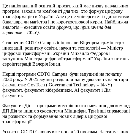
Це національний освітній проєкт, який має низку навчальних
програм, заходів та ком’юніті для тих, хто формує цифрову
трансформацію в Україні. Але це не університет із дипломами
бакалавра чи магістра і не короткострокові курси. Найближча
аналогія – executive освіта
(форма, що призначена для
керівників – ІФ-У)
.
Створення CDTO Campus ініціювали Віцепрем’єр-міністр з
інновацій, розвитку освіти, науки та технологій — Міністр
цифрової трансформації України Михайло Федоров і
заступник Міністра цифрової трансформації України з питань
євроінтеграції Валерія Іонан.
Перші програми CDTO Campus були запущені на початку
2024 року. У 2025-му ми розділили нашу діяльність на чотири
факультети: GovTech ( Government Technology – ІФ-У)
факультет, факультет кібербезпеки, AI факультет і Дія
факультет.
Факультет Дії — програми внутрішнього навчання для команд
ДП Дія та інших з екосистеми Мінцифри. Три інші спрямовані
на розвиток та формування нових лідерів цифрової
трансформації.
Усього в CDTO Campus вже понад 20 програм. Частину з них