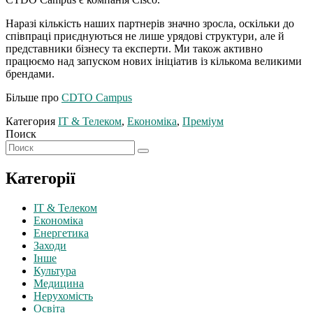
Наразі кількість наших партнерів значно зросла, оскільки до
співпраці приєднуються не лише урядові структури, але й
представники бізнесу та експерти. Ми також активно
працюємо над запуском нових ініціатив із кількома великими
брендами.
Більше про
CDTO Campus
Категория
IT & Телеком
,
Економіка
,
Преміум
Поиск
Категорії
IT & Телеком
Економіка
Енергетика
Заходи
Інше
Культура
Медицина
Нерухомість
Освіта